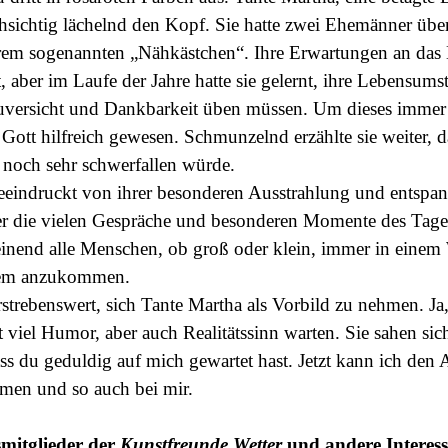
chsichtig lächelnd den Kopf. Sie hatte zwei Ehemänner übe
ihrem sogenannten „Nähkästchen“. Ihre Erwartungen an da
, aber im Laufe der Jahre hatte sie gelernt, ihre Lebensu
 Zuversicht und Dankbarkeit üben müssen. Um dieses immer
Gott hilfreich gewesen. Schmunzelnd erzählte sie weiter, d
 noch sehr schwerfallen würde.
indruckt von ihrer besonderen Ausstrahlung und entspann
er die vielen Gespräche und besonderen Momente des Tages
einend alle Menschen, ob groß oder klein, immer in einem
wem anzukommen.
rebenswert, sich Tante Martha als Vorbild zu nehmen. Ja,
t viel Humor, aber auch Realitätssinn warten.
Sie sahen sic
ss du geduldig auf mich gewartet hast. Jetzt kann ich den
mmen und so auch bei mir.
smitglieder der
Kunstfreunde Wetter
und andere Interessi