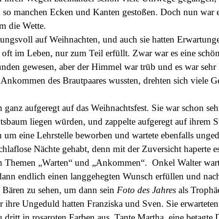
 so manchen Ecken und Kanten gestoßen. Doch nun war er 
um die Wette.
gsvoll auf Weihnachten, und auch sie hatten Erwartunge
o oft im Leben, nur zum Teil erfüllt. Zwar war es eine sch
unden gewesen, aber der Himmel war trüb und es war sehr 
 Ankommen des Brautpaares wussten, drehten sich viele G
anz aufgeregt auf das Weihnachtsfest. Sie war schon sehr
baum liegen würden, und zappelte aufgeregt auf ihrem St
h um eine Lehrstelle beworben und wartete ebenfalls unged
chlaflose Nächte gehabt, denn mit der Zuversicht haperte e
 den Themen „Warten“ und „Ankommen“.
Onkel Walter wart
h dann endlich einen langgehegten Wunsch erfüllen und nac
gen Bären zu sehen, um dann sein
Foto des Jahres
als Trophä
 ihre Ungeduld hatten Franziska und Sven. Sie erwarteten 
u dritt in rosaroten Farben aus. Tante Martha, eine betagt