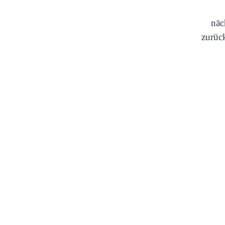
näc
zurüc